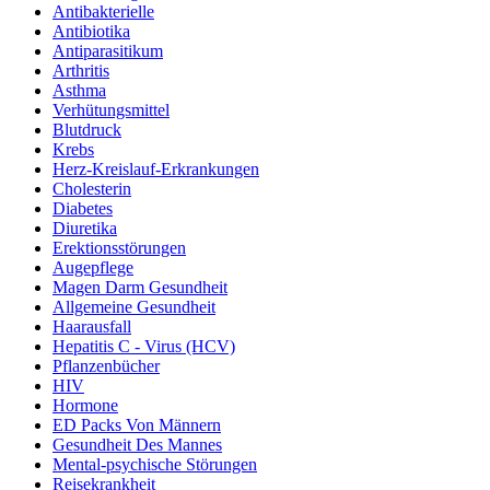
Antibakterielle
Antibiotika
Antiparasitikum
Arthritis
Asthma
Verhütungsmittel
Blutdruck
Krebs
Herz-Kreislauf-Erkrankungen
Cholesterin
Diabetes
Diuretika
Erektionsstörungen
Augepflege
Magen Darm Gesundheit
Allgemeine Gesundheit
Haarausfall
Hepatitis C - Virus (HCV)
Pflanzenbücher
HIV
Hormone
ED Packs Von Männern
Gesundheit Des Mannes
Mental-psychische Störungen
Reisekrankheit