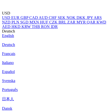
USD
USD
EUR
GBP
CAD
AUD
CHF
SEK
NOK
DKK
JPY
ARS
NZD
PLN
SGD
MXN
HUF
CZK
BRL
ZAR
MYR
QAR
KWD
AED
HKD
KRW
THB
RON
IDR
Deutsch
English
Deutsch
Français
Italiano
Español
Svenska
Português
日本人
Dansk