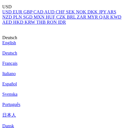
USD
USD
EUR
GBP
CAD
AUD
CHF
SEK
NOK
DKK
JPY
ARS
NZD
PLN
SGD
MXN
HUF
CZK
BRL
ZAR
MYR
QAR
KWD
AED
HKD
KRW
THB
RON
IDR
Deutsch
English
Deutsch
Français
Italiano
Español
Svenska
Português
日本人
Dansk