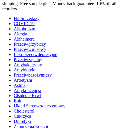
shipping
Free sample pills
Money-back guarantee
10% off all
reorders
Hit Sprzedaży
COVID-19
Alkoholizm
Alergia
Alzheimera
Przeciwgrzybiczy
Przeciwwirusowy
Leki Przeciwdepresyjne
Przeciwzapalny
Antybakteryjny
Antybiotyki
Przeciwpasożytniczy
Artretyzm
Astma
Antykoncepcja
Ciśnienie Krwi
Rak
Układ Sercowo-naczyniowy
Cholesterol
Cukrzyca
Diuretyki
Zaburzenia Erekcji