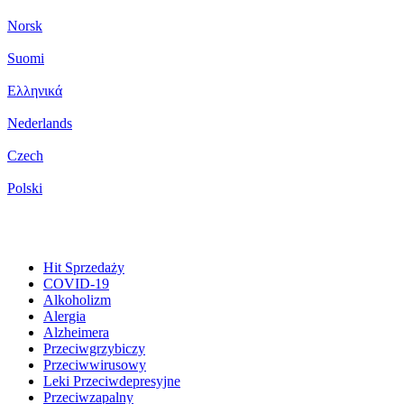
Norsk
Suomi
Ελληνικά
Nederlands
Czech
Polski
Hit Sprzedaży
COVID-19
Alkoholizm
Alergia
Alzheimera
Przeciwgrzybiczy
Przeciwwirusowy
Leki Przeciwdepresyjne
Przeciwzapalny