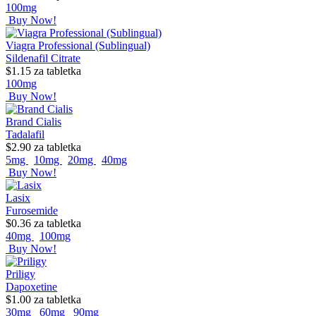
100mg
Buy Now!
Viagra Professional (Sublingual)
Sildenafil Citrate
$1.15
za tabletka
100mg
Buy Now!
Brand Cialis
Tadalafil
$2.90
za tabletka
5mg
10mg
20mg
40mg
Buy Now!
Lasix
Furosemide
$0.36
za tabletka
40mg
100mg
Buy Now!
Priligy
Dapoxetine
$1.00
za tabletka
30mg
60mg
90mg