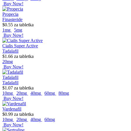
Buy Now!
Propecia
Finasteride
$0.55
za tabletka
1mg
5mg
Buy Now!
Cialis Super Active
Tadalafil
$1.66
za tabletka
20mg
Buy Now!
Tadalafil
Tadalafil
$1.07
za tabletka
10mg
20mg
40mg
60mg
80mg
Buy Now!
Vardenafil
$0.99
za tabletka
10mg
20mg
40mg
60mg
Buy Now!