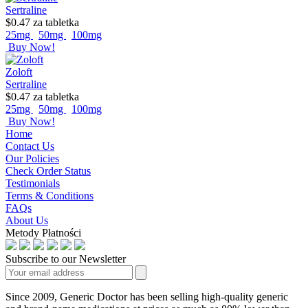
Sertraline
$0.47
za tabletka
25mg
50mg
100mg
Buy Now!
Zoloft
Sertraline
$0.47
za tabletka
25mg
50mg
100mg
Buy Now!
Home
Contact Us
Our Policies
Check Order Status
Testimonials
Terms & Conditions
FAQs
About Us
Metody Płatności
Subscribe to our Newsletter
Since 2009, Generic Doctor has been selling high-quality generic