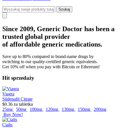
Szukaj
Since 2009, Generic Doctor
has been a
trusted global provider
of affordable generic medications.
Save up to 80% compared to brand-name drugs by
switching to our quality-certified generic equivalents.
Get 10% off when you pay with Bitcoin or Ethereum!
Hit sprzedaży
Viagra
Sildenafil Citrate
$0.36
za tabletka
25mg
50mg
100mg
120mg
130mg
150mg
200mg
Buy Now!
Cialis