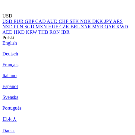
USD
USD
EUR
GBP
CAD
AUD
CHF
SEK
NOK
DKK
JPY
ARS
NZD
PLN
SGD
MXN
HUF
CZK
BRL
ZAR
MYR
QAR
KWD
AED
HKD
KRW
THB
RON
IDR
Polski
English
Deutsch
Français
Italiano
Español
Svenska
Português
日本人
Dansk