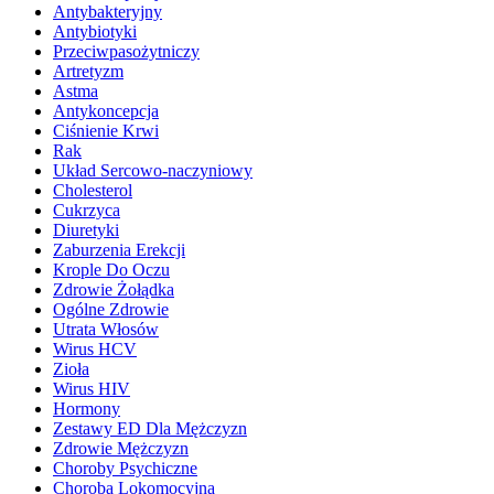
Antybakteryjny
Antybiotyki
Przeciwpasożytniczy
Artretyzm
Astma
Antykoncepcja
Ciśnienie Krwi
Rak
Układ Sercowo-naczyniowy
Cholesterol
Cukrzyca
Diuretyki
Zaburzenia Erekcji
Krople Do Oczu
Zdrowie Żołądka
Ogólne Zdrowie
Utrata Włosów
Wirus HCV
Zioła
Wirus HIV
Hormony
Zestawy ED Dla Mężczyzn
Zdrowie Mężczyzn
Choroby Psychiczne
Choroba Lokomocyjna