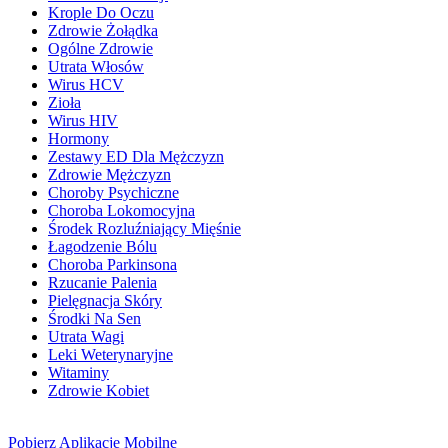
Krople Do Oczu
Zdrowie Żołądka
Ogólne Zdrowie
Utrata Włosów
Wirus HCV
Zioła
Wirus HIV
Hormony
Zestawy ED Dla Mężczyzn
Zdrowie Mężczyzn
Choroby Psychiczne
Choroba Lokomocyjna
Środek Rozluźniający Mięśnie
Łagodzenie Bólu
Choroba Parkinsona
Rzucanie Palenia
Pielęgnacja Skóry
Środki Na Sen
Utrata Wagi
Leki Weterynaryjne
Witaminy
Zdrowie Kobiet
Pobierz
Aplikacje Mobilne