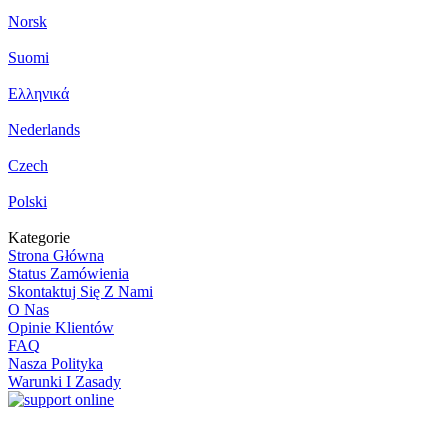
Norsk
Suomi
Ελληνικά
Nederlands
Czech
Polski
Kategorie
Strona Główna
Status Zamówienia
Skontaktuj Się Z Nami
O Nas
Opinie Klientów
FAQ
Nasza Polityka
Warunki I Zasady