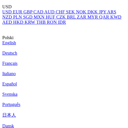
USD
USD
EUR
GBP
CAD
AUD
CHF
SEK
NOK
DKK
JPY
ARS
NZD
PLN
SGD
MXN
HUF
CZK
BRL
ZAR
MYR
QAR
KWD
AED
HKD
KRW
THB
RON
IDR
Polski
English
Deutsch
Français
Italiano
Español
Svenska
Português
日本人
Dansk