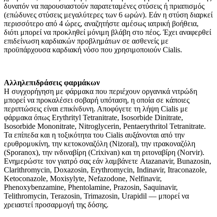
δυνατόν να παρουσιαστούν παρατεταμένες στύσεις ή πριαπισμός
(επώδυνες στύσεις μεγαλύτερες των 6 ωρών). Εάν η στύση διαρκεί
περισσότερο από 4 ώρες, αναζητήστε αμέσως ιατρική βοήθεια,
διότι μπορεί να προκληθεί μόνιμη βλάβη στο πέος. Έχει αναφερθεί
επιδείνωση καρδιακών προβλημάτων σε ασθενείς με
προϋπάρχουσα καρδιακή νόσο που χρησιμοποιούν Cialis.
Αλληλεπιδράσεις φαρμάκων
Η συγχορήγηση με φάρμακα που περιέχουν οργανικά νιτρώδη
μπορεί να προκαλέσει σοβαρή υπόταση, η οποία σε κάποιες
περιπτώσεις είναι επικίνδυνη. Αποφύγετε τη λήψη Cialis με
φάρμακα όπως Erythrityl Tetranitrate, Isosorbide Dinitrate,
Isosorbide Mononitrate, Nitroglycerin, Pentaerythritol Tetranitrate.
Τα επίπεδα και η τοξικότητα του Cialis αυξάνονται από την
ερυθρομυκίνη, την κετοκοναζόλη (Nizoral), την ιτρακοναζόλη
(Sporanox), την ινδιναβίρη (Crixivan) και τη ριτοναβίρη (Norvir).
Ενημερώστε τον γιατρό σας εάν λαμβάνετε Atazanavir, Bunazosin,
Clarithromycin, Doxazosin, Erythromycin, Indinavir, Itraconazole,
Ketoconazole, Moxisylyte, Nefazodone, Nelfinavir,
Phenoxybenzamine, Phentolamine, Prazosin, Saquinavir,
Telithromycin, Terazosin, Trimazosin, Urapidil — μπορεί να
χρειαστεί προσαρμογή της δόσης.