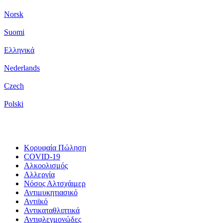
Norsk
Suomi
Ελληνικά
Nederlands
Czech
Polski
Κορυφαία Πώληση
COVID-19
Αλκοολισμός
Αλλεργία
Νόσος Αλτσχάιμερ
Αντιμυκητιασικό
Αντιϊκό
Αντικαταθλιπτικά
Αντιφλεγμονώδες