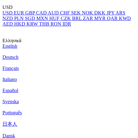
USD
USD
EUR
GBP
CAD
AUD
CHF
SEK
NOK
DKK
JPY
ARS
NZD
PLN
SGD
MXN
HUF
CZK
BRL
ZAR
MYR
QAR
KWD
AED
HKD
KRW
THB
RON
IDR
Ελληνικά
English
Deutsch
Français
Italiano
Español
Svenska
Português
日本人
Dansk