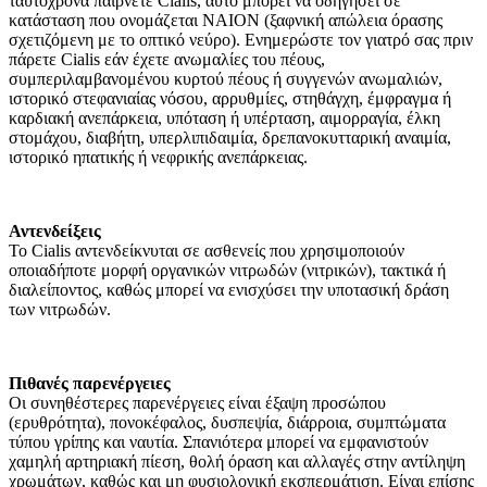
ταυτόχρονα παίρνετε Cialis, αυτό μπορεί να οδηγήσει σε
κατάσταση που ονομάζεται NAION (ξαφνική απώλεια όρασης
σχετιζόμενη με το οπτικό νεύρο). Ενημερώστε τον γιατρό σας πριν
πάρετε Cialis εάν έχετε ανωμαλίες του πέους,
συμπεριλαμβανομένου κυρτού πέους ή συγγενών ανωμαλιών,
ιστορικό στεφανιαίας νόσου, αρρυθμίες, στηθάγχη, έμφραγμα ή
καρδιακή ανεπάρκεια, υπόταση ή υπέρταση, αιμορραγία, έλκη
στομάχου, διαβήτη, υπερλιπιδαιμία, δρεπανοκυτταρική αναιμία,
ιστορικό ηπατικής ή νεφρικής ανεπάρκειας.
Αντενδείξεις
Το Cialis αντενδείκνυται σε ασθενείς που χρησιμοποιούν
οποιαδήποτε μορφή οργανικών νιτρωδών (νιτρικών), τακτικά ή
διαλείποντος, καθώς μπορεί να ενισχύσει την υποτασική δράση
των νιτρωδών.
Πιθανές παρενέργειες
Οι συνηθέστερες παρενέργειες είναι έξαψη προσώπου
(ερυθρότητα), πονοκέφαλος, δυσπεψία, διάρροια, συμπτώματα
τύπου γρίπης και ναυτία. Σπανιότερα μπορεί να εμφανιστούν
χαμηλή αρτηριακή πίεση, θολή όραση και αλλαγές στην αντίληψη
χρωμάτων, καθώς και μη φυσιολογική εκσπερμάτιση. Είναι επίσης