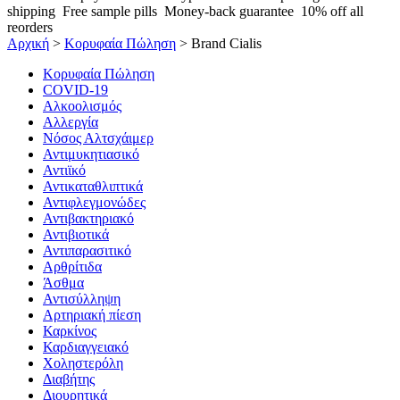
shipping
Free sample pills
Money-back guarantee
10% off all
reorders
Αρχική
>
Κορυφαία Πώληση
>
Brand Cialis
Κορυφαία Πώληση
COVID-19
Αλκοολισμός
Αλλεργία
Νόσος Αλτσχάιμερ
Αντιμυκητιασικό
Αντιϊκό
Αντικαταθλιπτικά
Αντιφλεγμονώδες
Αντιβακτηριακό
Αντιβιοτικά
Αντιπαρασιτικό
Αρθρίτιδα
Άσθμα
Αντισύλληψη
Αρτηριακή πίεση
Καρκίνος
Καρδιαγγειακό
Χοληστερόλη
Διαβήτης
Διουρητικά