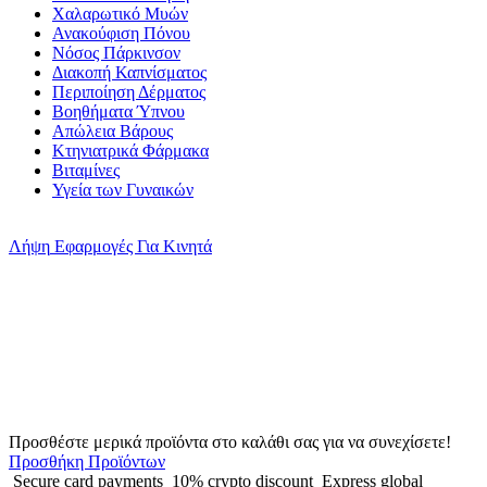
Χαλαρωτικό Μυών
Ανακούφιση Πόνου
Νόσος Πάρκινσον
Διακοπή Καπνίσματος
Περιποίηση Δέρματος
Βοηθήματα Ύπνου
Απώλεια Βάρους
Κτηνιατρικά Φάρμακα
Βιταμίνες
Υγεία των Γυναικών
Λήψη
Εφαρμογές Για Κινητά
Προσθέστε μερικά προϊόντα στο καλάθι σας για να συνεχίσετε!
Προσθήκη Προϊόντων
Secure card payments
10% crypto discount
Express global