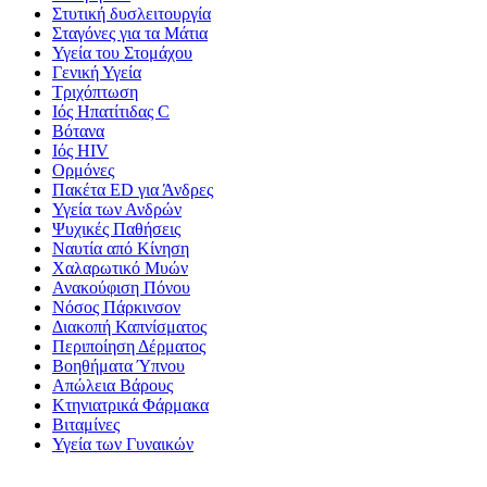
Στυτική δυσλειτουργία
Σταγόνες για τα Μάτια
Υγεία του Στομάχου
Γενική Υγεία
Τριχόπτωση
Ιός Ηπατίτιδας C
Βότανα
Ιός HIV
Ορμόνες
Πακέτα ED για Άνδρες
Υγεία των Ανδρών
Ψυχικές Παθήσεις
Ναυτία από Κίνηση
Χαλαρωτικό Μυών
Ανακούφιση Πόνου
Νόσος Πάρκινσον
Διακοπή Καπνίσματος
Περιποίηση Δέρματος
Βοηθήματα Ύπνου
Απώλεια Βάρους
Κτηνιατρικά Φάρμακα
Βιταμίνες
Υγεία των Γυναικών