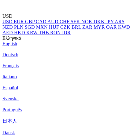
USD
USD
EUR
GBP
CAD
AUD
CHF
SEK
NOK
DKK
JPY
ARS
NZD
PLN
SGD
MXN
HUF
CZK
BRL
ZAR
MYR
QAR
KWD
AED
HKD
KRW
THB
RON
IDR
Ελληνικά
English
Deutsch
Français
Italiano
Español
Svenska
Português
日本人
Dansk