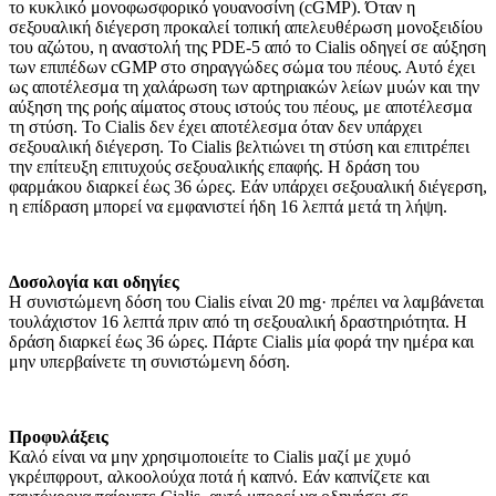
το κυκλικό μονοφωσφορικό γουανοσίνη (cGMP). Όταν η
σεξουαλική διέγερση προκαλεί τοπική απελευθέρωση μονοξειδίου
του αζώτου, η αναστολή της PDE-5 από το Cialis οδηγεί σε αύξηση
των επιπέδων cGMP στο σηραγγώδες σώμα του πέους. Αυτό έχει
ως αποτέλεσμα τη χαλάρωση των αρτηριακών λείων μυών και την
αύξηση της ροής αίματος στους ιστούς του πέους, με αποτέλεσμα
τη στύση. Το Cialis δεν έχει αποτέλεσμα όταν δεν υπάρχει
σεξουαλική διέγερση. Το Cialis βελτιώνει τη στύση και επιτρέπει
την επίτευξη επιτυχούς σεξουαλικής επαφής. Η δράση του
φαρμάκου διαρκεί έως 36 ώρες. Εάν υπάρχει σεξουαλική διέγερση,
η επίδραση μπορεί να εμφανιστεί ήδη 16 λεπτά μετά τη λήψη.
Δοσολογία και οδηγίες
Η συνιστώμενη δόση του Cialis είναι 20 mg· πρέπει να λαμβάνεται
τουλάχιστον 16 λεπτά πριν από τη σεξουαλική δραστηριότητα. Η
δράση διαρκεί έως 36 ώρες. Πάρτε Cialis μία φορά την ημέρα και
μην υπερβαίνετε τη συνιστώμενη δόση.
Προφυλάξεις
Καλό είναι να μην χρησιμοποιείτε το Cialis μαζί με χυμό
γκρέιπφρουτ, αλκοολούχα ποτά ή καπνό. Εάν καπνίζετε και