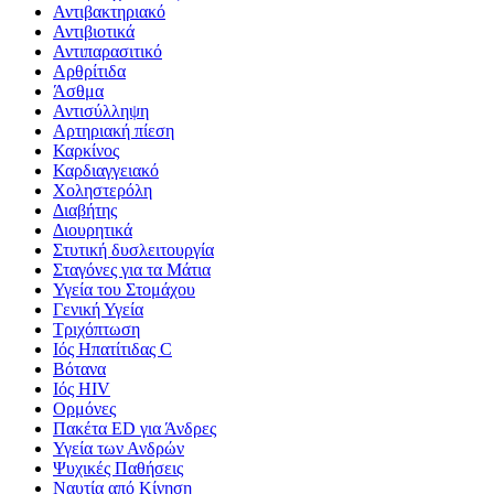
Αντιβακτηριακό
Αντιβιοτικά
Αντιπαρασιτικό
Αρθρίτιδα
Άσθμα
Αντισύλληψη
Αρτηριακή πίεση
Καρκίνος
Καρδιαγγειακό
Χοληστερόλη
Διαβήτης
Διουρητικά
Στυτική δυσλειτουργία
Σταγόνες για τα Μάτια
Υγεία του Στομάχου
Γενική Υγεία
Τριχόπτωση
Ιός Ηπατίτιδας C
Βότανα
Ιός HIV
Ορμόνες
Πακέτα ED για Άνδρες
Υγεία των Ανδρών
Ψυχικές Παθήσεις
Ναυτία από Κίνηση