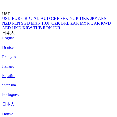
USD
USD
EUR
GBP
CAD
AUD
CHF
SEK
NOK
DKK
JPY
ARS
NZD
PLN
SGD
MXN
HUF
CZK
BRL
ZAR
MYR
QAR
KWD
AED
HKD
KRW
THB
RON
IDR
日本人
English
Deutsch
Français
Italiano
Español
Svenska
Português
日本人
Dansk