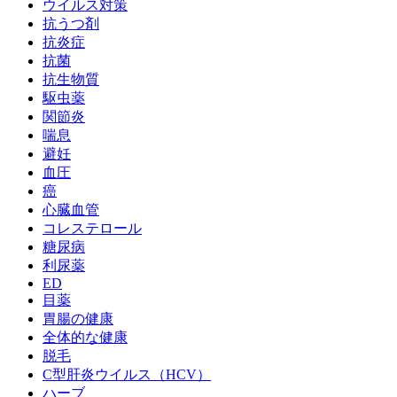
ウイルス対策
抗うつ剤
抗炎症
抗菌
抗生物質
駆虫薬
関節炎
喘息
避妊
血圧
癌
心臓血管
コレステロール
糖尿病
利尿薬
ED
目薬
胃腸の健康
全体的な健康
脱毛
C型肝炎ウイルス（HCV）
ハーブ