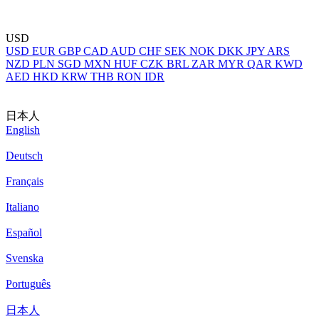
USD
USD
EUR
GBP
CAD
AUD
CHF
SEK
NOK
DKK
JPY
ARS
NZD
PLN
SGD
MXN
HUF
CZK
BRL
ZAR
MYR
QAR
KWD
AED
HKD
KRW
THB
RON
IDR
日本人
English
Deutsch
Français
Italiano
Español
Svenska
Português
日本人