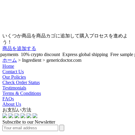
いくつか商品を商品カゴに追加して購入プロセスを進めよ
う！
商品を追加する
payments
10% crypto discount
Express global shipping
Free sample pi
ホーム
>
Ingredient > genericdoctor.com
Home
Contact Us
Our Policies
Check Order Status
Testimonials
Terms & Conditions
FAQs
About Us
お支払い方法
Subscribe to our Newsletter